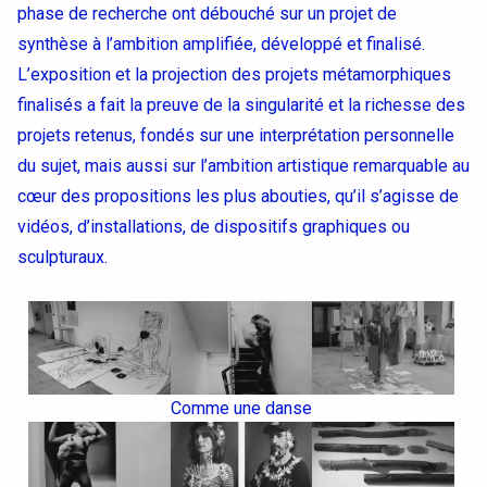
phase de recherche ont débouché sur un projet de
synthèse à l’ambition amplifiée, développé et finalisé.
L’exposition et la projection des projets métamorphiques
finalisés a fait la preuve de la singularité et la richesse des
projets retenus, fondés sur une interprétation personnelle
du sujet, mais aussi sur l’ambition artistique remarquable au
cœur des propositions les plus abouties, qu’il s’agisse de
vidéos, d’installations, de dispositifs graphiques ou
sculpturaux.
Comme une danse