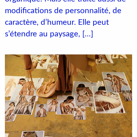
Conventions et partenariats
modifications de personnalité, de
Universités
caractère, d’humeur. Elle peut
s’étendre au paysage, […]
Écoles d’Enseignement Supérieur
Entreprises et Institutions
Instagram
LinkedIn