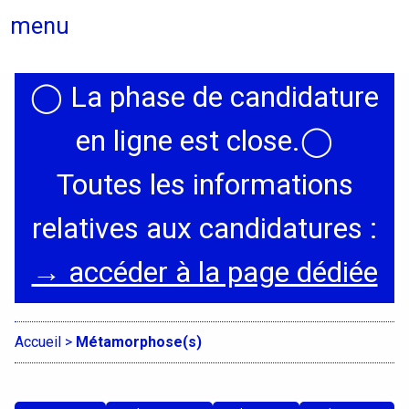
menu
◯
La phase de candidature
Actualités
en ligne est close.
◯
Candidatures
Toutes les informations
relatives aux candidatures :
Présentation
→ accéder à la page dédiée
Graphisme, médias, médiations
Espace, Usages, Territoires
Accueil
>
Métamorphose(s)
Produit, usages, services