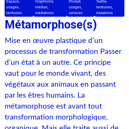
Textile, territoires, mutations
Espace,
Graphisme,
Produit,
Textile,
usages,
médias,
usages,
territoires,
territoires
Catalogue de cours
médiations
services
mutations
Métamorphose(s)
Mise en œuvre plastique d’un
International
processus de transformation Passer
Erasmus
d’un état à un autre. Ce principe
Accueil des étrangers
vaut pour le monde vivant, des
Partir à l’étranger
végétaux aux animaux en passant
par les êtres humains. La
métamorphose est avant tout
Diplômes
transformation morphologique,
organique. Mais elle traite aussi de