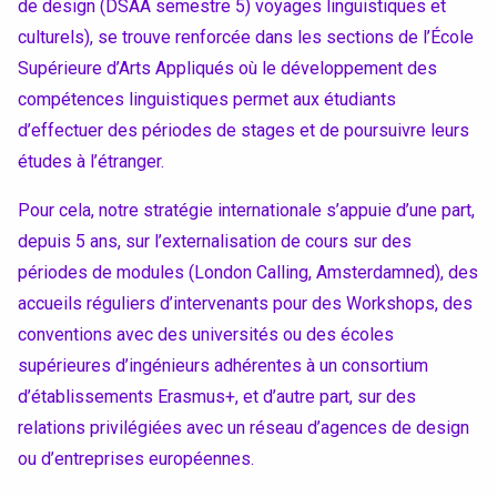
de design (DSAA semestre 5) voyages linguistiques et
Conventions et partenariats
culturels), se trouve renforcée dans les sections de l’École
Supérieure d’Arts Appliqués où le développement des
Universités
compétences linguistiques permet aux étudiants
Écoles d’Enseignement Supérieur
d’effectuer des périodes de stages et de poursuivre leurs
études à l’étranger.
Entreprises et Institutions
Pour cela, notre stratégie internationale s’appuie d’une part,
depuis 5 ans, sur l’externalisation de cours sur des
périodes de modules (London Calling, Amsterdamned), des
Instagram
accueils réguliers d’intervenants pour des Workshops, des
LinkedIn
conventions avec des universités ou des écoles
supérieures d’ingénieurs adhérentes à un consortium
d’établissements Erasmus+, et d’autre part, sur des
relations privilégiées avec un réseau d’agences de design
ou d’entreprises européennes.