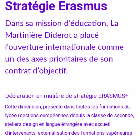
Textile, territoires, mutations
Stratégie Erasmus
Catalogue de cours
Dans sa mission d’éducation, La
Martinière Diderot a placé
International
l’ouverture internationale comme
un des axes prioritaires de son
Erasmus
contrat d’objectif.
Accueil des étrangers
Partir à l’étranger
Déclaration en matière de stratégie ERASMUS+
Cette dimension, présente dans toutes les formations du
lycée (sections européennes depuis la classe de seconde,
Diplômes
ateliers design en langue étrangère avec accueil
d’intervenants, externalisation des formations supérieures