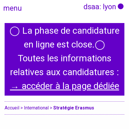
dsaa: lyon
menu
◯
La phase de candidature
Actualités
en ligne est close.
◯
Candidatures
Toutes les informations
relatives aux candidatures :
Présentation
→ accéder à la page dédiée
Graphisme, médias, médiations
Espace, Usages, Territoires
Accueil
>
International
>
Stratégie Erasmus
Produit, usages, services