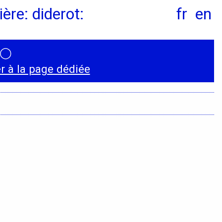
ère: diderot:
fr
en
◯
Conventions et
 à la page dédiée
partenariats
Universités
Écoles d’Enseignement
Supérieur
Entreprises et
Institutions