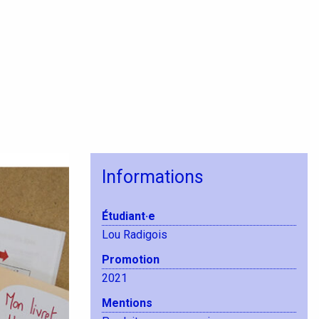
Informations
Étudiant·e
Lou Radigois
Promotion
2021
Mentions