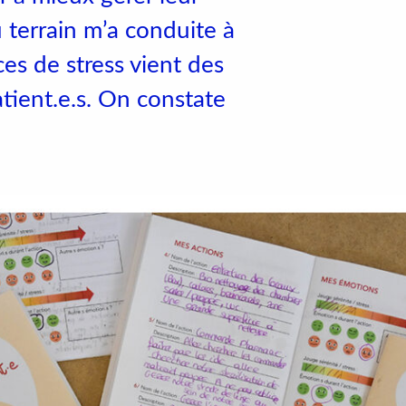
rs
 terrain m’a conduite à
es de stress vient des
patient.e.s. On constate
Accéder au site officiel de l'école