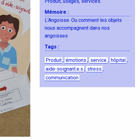
Produit, usages, services.
Mémoire :
L’Angoisse. Ou comment les objets
nous accompagnent dans nos
angoisses
Tags :
Produit
,
émotions
,
service
,
hôpital
,
aide-soignant.e.s
,
stress
,
communication