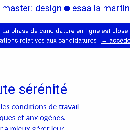
 master: design
esaa la martini
◯
La phase de candidature en ligne est close.
International
Diplômes
ations relatives aux candidatures :
→ accéder
s,
Erasmus
Accueil des étrangers
Partir à l’étranger
te sérénité
es conditions de travail
s,
iques et anxiogènes.
 à mieux gérer leur