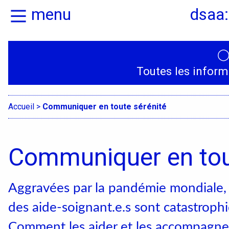
menu
dsaa:
Actualités
Présentation
Toutes les inform
Candidatures
Graphisme, média
médiations
Accueil
>
Communiquer en toute sérénité
Espace, Usages,
Territoires
Communiquer en tou
Produit, usages,
services
Aggravées par la pandémie mondiale, l
Textile, territoire
des aide-soignant.e.s sont catastroph
mutations
Comment les aider et les accompagner