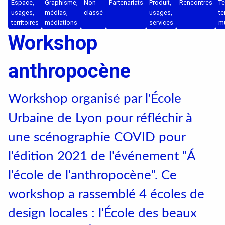
Textile, territoires, mutations
Espace,
Graphisme,
Non
Partenariats
Produit,
Rencontres
Te
usages,
médias,
classé
usages,
te
territoires
Catalogue de cours
médiations
services
mu
Workshop
anthropocène
International
Workshop organisé par l'École
Erasmus
Urbaine de Lyon pour réfléchir à
Accueil des étrangers
une scénographie COVID pour
Partir à l’étranger
l'édition 2021 de l'événement "Á
l'école de l'anthropocène". Ce
Diplômes
workshop a rassemblé 4 écoles de
design locales : l'École des beaux