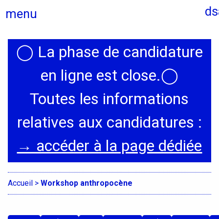
ds
menu
◯
La phase de candidature
Actualités
en ligne est close.
◯
Candidatures
Toutes les informations
relatives aux candidatures :
Présentation
→ accéder à la page dédiée
Graphisme, médias, médiations
Espace, Usages, Territoires
Accueil
>
Workshop anthropocène
Produit, usages, services