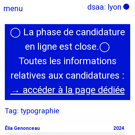
dsaa: lyon
menu
◯
La phase de candidature
Actualités
en ligne est close.
◯
Candidatures
Toutes les informations
relatives aux candidatures :
Présentation
→ accéder à la page dédiée
Graphisme, médias, médiations
Tag: typographie
Espace, Usages, Territoires
Produit, usages, services
Élia Genonceau
2024