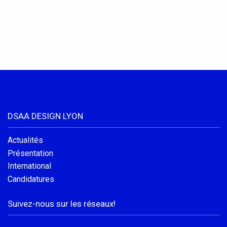
Conventions et partenariats
Universités
Écoles d’Enseignement Supérieur
Entreprises et Institutions
DSAA DESIGN LYON
Instagram
Actualités
LinkedIn
Présentation
International
Candidatures
Suivez-nous sur les réseaux!