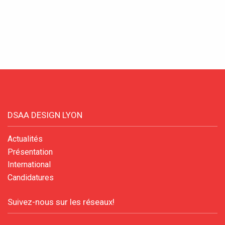
Conventions et partenariats
Universités
Écoles d’Enseignement Supérieur
Entreprises et Institutions
DSAA DESIGN LYON
Instagram
Actualités
LinkedIn
Présentation
International
Candidatures
Suivez-nous sur les réseaux!