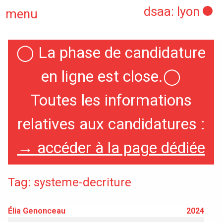
dsaa: lyon
menu
◯
La phase de candidature
Actualités
en ligne est close.
◯
Candidatures
Toutes les informations
relatives aux candidatures :
Présentation
→ accéder à la page dédiée
Graphisme, médias, médiations
Tag: systeme-decriture
Espace, Usages, Territoires
Produit, usages, services
Élia Genonceau
2024