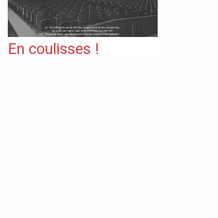
Catalogue de cou
En coulisses !
Instagram
LinkedIn