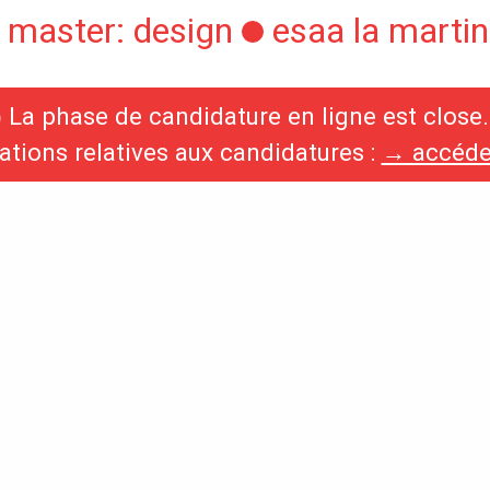
 master: design
esaa la martini
◯
La phase de candidature en ligne est close.
International
Diplômes
ations relatives aux candidatures :
→ accéder
s,
Erasmus
Accueil des étrangers
Partir à l’étranger
s,