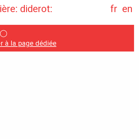
ère: diderot:
fr
en
◯
Conventions et
 à la page dédiée
partenariats
Universités
Écoles d’Enseignement
Supérieur
Entreprises et
Institutions