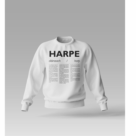
Textile, territoires, mutations
Catalogue de cours
International
Erasmus
Accueil des étrangers
Partir à l’étranger
Diplômes