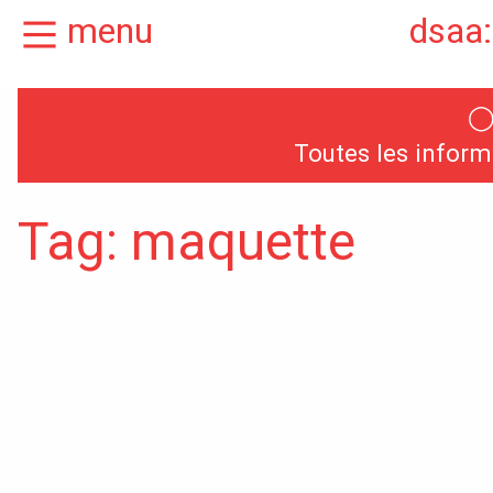
menu
dsaa:
Actualités
Présentation
Toutes les inform
Candidatures
Graphisme, média
Tag: maquette
médiations
Espace, Usages,
Territoires
Produit, usages,
services
Textile, territoire
mutations