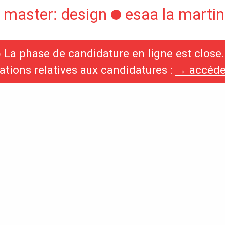
 master: design
esaa la martini
◯
La phase de candidature en ligne est close.
International
Diplômes
ations relatives aux candidatures :
→ accéder
s,
Erasmus
Accueil des étrangers
Partir à l’étranger
s,