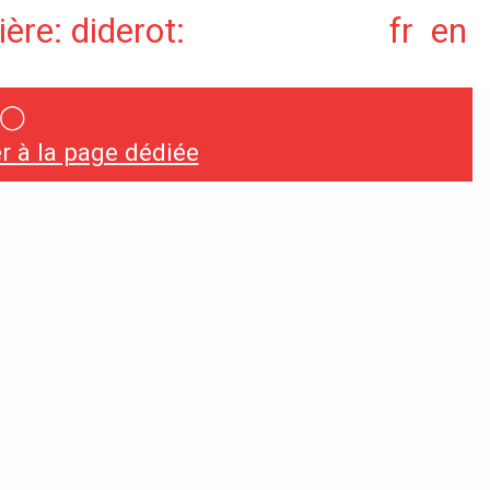
ère: diderot:
fr
en
◯
Conventions et
 à la page dédiée
partenariats
Universités
Écoles d’Enseignement
Supérieur
Entreprises et
Institutions