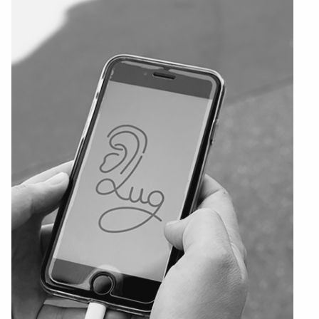
Textile, territoires, mutations
Catalogue de cours
International
Erasmus
Accueil des étrangers
Partir à l’étranger
Diplômes