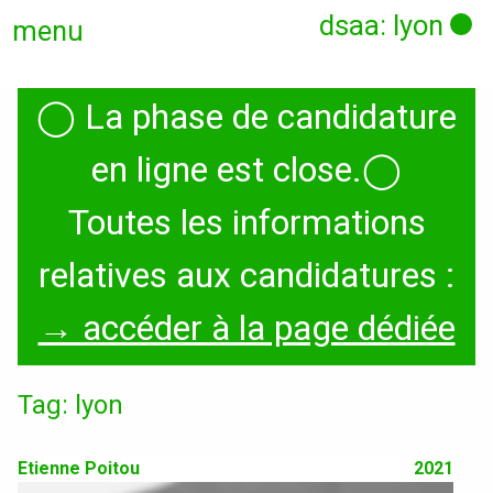
dsaa: lyon
menu
◯
La phase de candidature
Actualités
en ligne est close.
◯
Candidatures
Toutes les informations
relatives aux candidatures :
Présentation
→ accéder à la page dédiée
Graphisme, médias, médiations
Tag: lyon
Espace, Usages, Territoires
Produit, usages, services
Etienne Poitou
2021