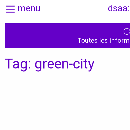
menu
dsaa:
Actualités
Présentation
Toutes les inform
Candidatures
Graphisme, média
Tag: green-city
médiations
Espace, Usages,
Territoires
Produit, usages,
services
Textile, territoire
mutations