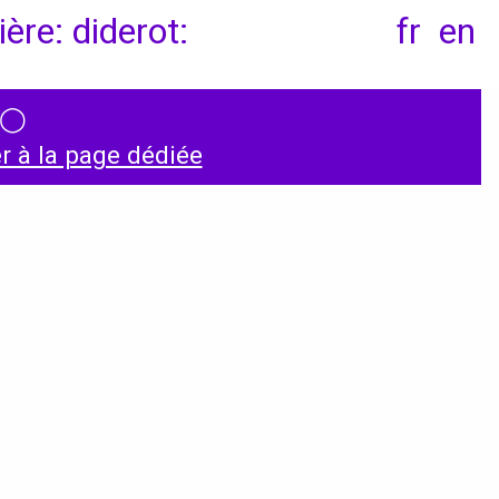
ère: diderot:
fr
en
◯
Conventions et
 à la page dédiée
partenariats
Universités
Écoles d’Enseignement
Supérieur
Entreprises et
Institutions