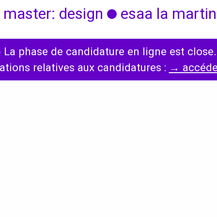
 master: design
esaa la martini
◯
La phase de candidature en ligne est close.
International
Diplômes
ations relatives aux candidatures :
→ accéder
s,
Erasmus
Accueil des étrangers
Partir à l’étranger
s,