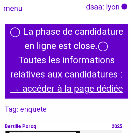
dsaa: lyon
menu
◯
La phase de candidature
Actualités
en ligne est close.
◯
Candidatures
Toutes les informations
relatives aux candidatures :
Présentation
→ accéder à la page dédiée
Graphisme, médias, médiations
Tag: enquete
Espace, Usages, Territoires
Produit, usages, services
Bertille Porcq
2025