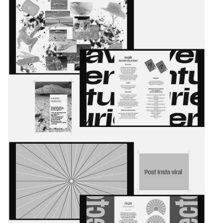
Textile, territoires, mutations
Catalogue de cours
International
Erasmus
Accueil des étrangers
Partir à l’étranger
Diplômes