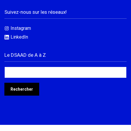
Conventions et partenariats
Suivez-nous sur les réseaux!
Universités
Instagram
Écoles d’Enseignement Supérieur
LinkedIn
Entreprises et Institutions
Le DSAAD de A à Z
Instagram
LinkedIn