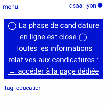
dsaa: lyon
menu
◯
La phase de candidature
Actualités
en ligne est close.
◯
Candidatures
Toutes les informations
relatives aux candidatures :
Présentation
→ accéder à la page dédiée
Graphisme, médias, médiations
Tag: education
Espace, Usages, Territoires
Produit, usages, services