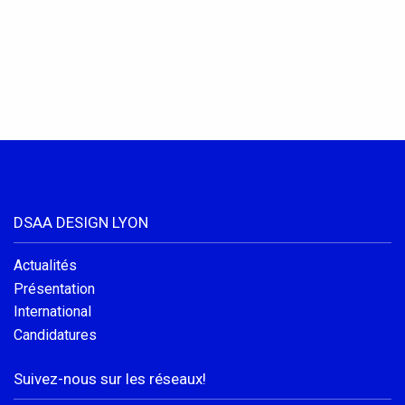
Conventions et partenariats
Universités
Écoles d’Enseignement Supérieur
Entreprises et Institutions
DSAA DESIGN LYON
Instagram
LinkedIn
Actualités
Présentation
International
Candidatures
Suivez-nous sur les réseaux!