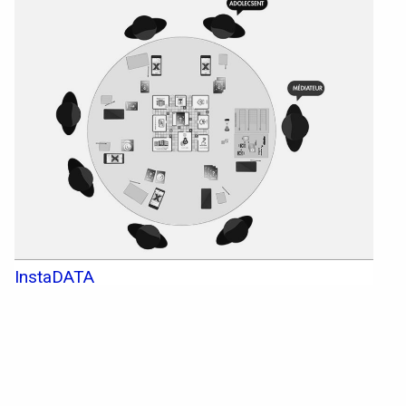
Textile, territoires, mutations
Catalogue de cours
International
Erasmus
Accueil des étrangers
Partir à l’étranger
InstaDATA
Diplômes