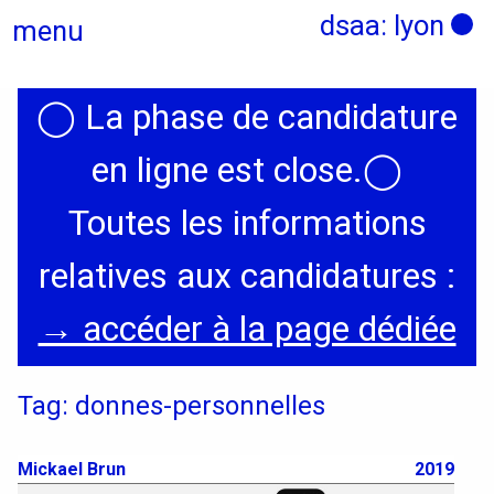
dsaa: lyon
menu
◯
La phase de candidature
Actualités
en ligne est close.
◯
Candidatures
Toutes les informations
relatives aux candidatures :
Présentation
→ accéder à la page dédiée
Graphisme, médias, médiations
Tag: donnes-personnelles
Espace, Usages, Territoires
Produit, usages, services
Mickael Brun
2019