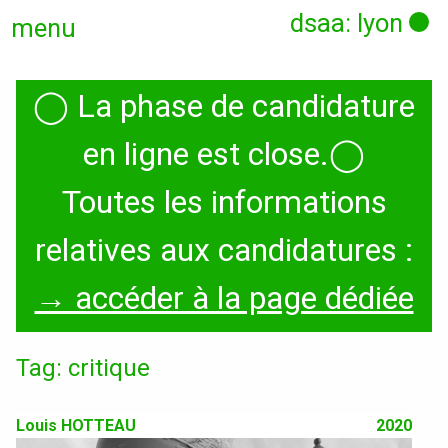
dsaa: lyon
menu
◯
La phase de candidature
Actualités
en ligne est close.
◯
Candidatures
Toutes les informations
relatives aux candidatures :
Présentation
→ accéder à la page dédiée
Graphisme, médias, médiations
Tag: critique
Espace, Usages, Territoires
Produit, usages, services
Louis HOTTEAU
2020