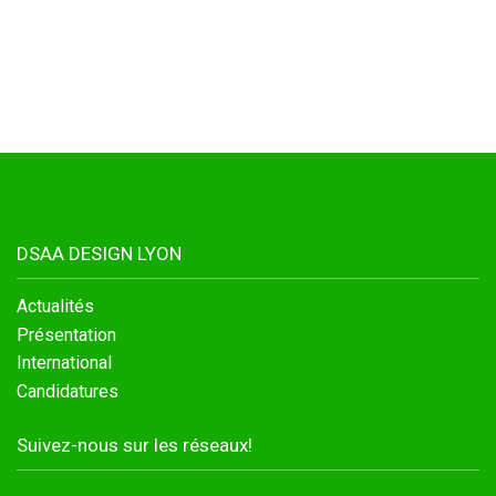
Conventions et partenariats
Universités
Écoles d’Enseignement Supérieur
Entreprises et Institutions
DSAA DESIGN LYON
Instagram
Actualités
LinkedIn
Présentation
International
Candidatures
Suivez-nous sur les réseaux!