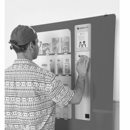
Textile, territoires, mutations
Catalogue de cours
International
Erasmus
Accueil des étrangers
Partir à l’étranger
Diplômes