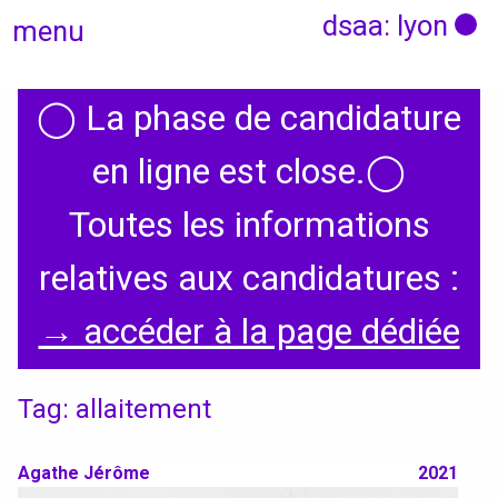
dsaa: lyon
menu
◯
La phase de candidature
Actualités
en ligne est close.
◯
Candidatures
Toutes les informations
relatives aux candidatures :
Présentation
→ accéder à la page dédiée
Graphisme, médias, médiations
Tag: allaitement
Espace, Usages, Territoires
Produit, usages, services
Agathe Jérôme
2021