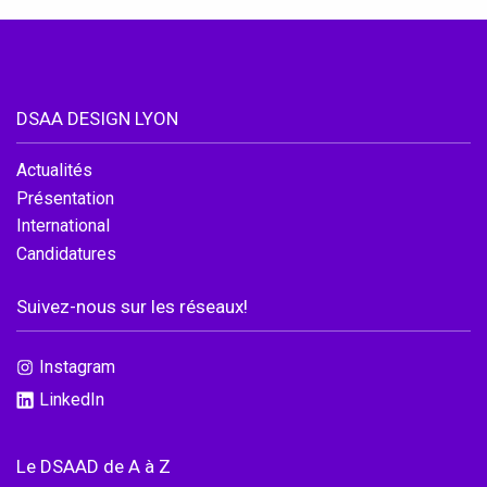
Conventions et partenariats
Universités
DSAA DESIGN LYON
Écoles d’Enseignement Supérieur
Entreprises et Institutions
Actualités
Présentation
International
Candidatures
Instagram
Suivez-nous sur les réseaux!
LinkedIn
Instagram
LinkedIn
Le DSAAD de A à Z