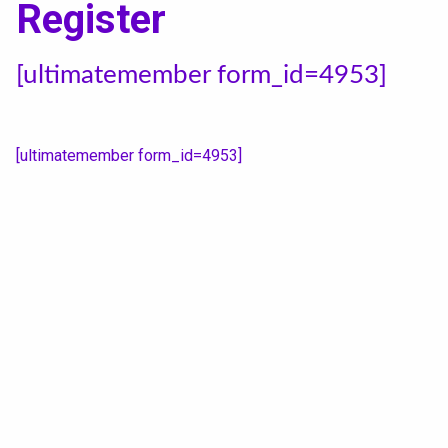
Textile, territoires, mutations
Register
Catalogue de cours
[ultimatemember form_id=4953]
International
[ultimatemember form_id=4953]
Erasmus
Accueil des étrangers
Partir à l’étranger
Diplômes