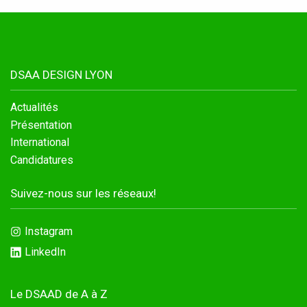
Conventions et partenariats
Universités
DSAA DESIGN LYON
Écoles d’Enseignement Supérieur
Entreprises et Institutions
Actualités
Présentation
International
Candidatures
Instagram
Suivez-nous sur les réseaux!
LinkedIn
Instagram
LinkedIn
Le DSAAD de A à Z