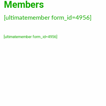
Textile, territoires, mutations
Members
Catalogue de cours
[ultimatemember form_id=4956]
International
[ultimatemember form_id=4956]
Erasmus
Accueil des étrangers
Partir à l’étranger
Diplômes