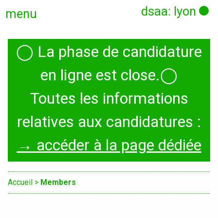
dsaa: lyon
menu
◯
La phase de candidature
Actualités
en ligne est close.
◯
Candidatures
Toutes les informations
relatives aux candidatures :
Présentation
→ accéder à la page dédiée
Graphisme, médias, médiations
Espace, Usages, Territoires
Accueil
>
Members
Produit, usages, services