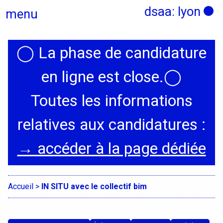
dsaa: lyon
menu
◯
La phase de candidature
Actualités
en ligne est close.
◯
Candidatures
Toutes les informations
relatives aux candidatures :
Présentation
→ accéder à la page dédiée
Graphisme, médias, médiations
Espace, Usages, Territoires
Accueil
>
IN SITU avec le collectif bim
Produit, usages, services