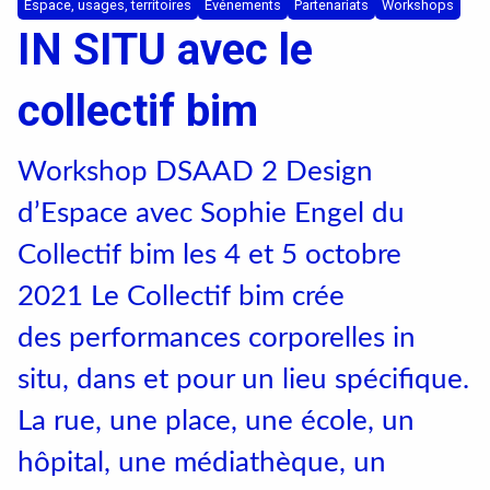
Textile, territoires, mutations
Espace, usages, territoires
Événements
Partenariats
Workshops
IN SITU avec le
Catalogue de cours
collectif bim
International
Workshop DSAAD 2 Design
d’Espace avec Sophie Engel du
Erasmus
Collectif bim les 4 et 5 octobre
Accueil des étrangers
2021 Le Collectif bim crée
Partir à l’étranger
des performances corporelles in
situ, dans et pour un lieu spécifique.
Diplômes
La rue, une place, une école, un
hôpital, une médiathèque, un