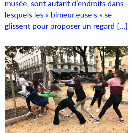
musée, sont autant d’endroits dans
Conventions et partenariats
lesquels les « bimeur.euse.s » se
Universités
glissent pour proposer un regard […]
Écoles d’Enseignement Supérieur
Entreprises et Institutions
Instagram
LinkedIn