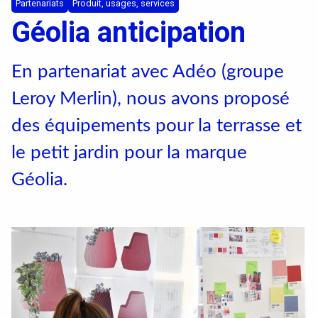
Textile, territoires, mutations
Partenariats
Produit, usages, services
Géolia anticipation
Catalogue de cours
En partenariat avec Adéo (groupe
Leroy Merlin), nous avons proposé
International
des équipements pour la terrasse et
Erasmus
le petit jardin pour la marque
Accueil des étrangers
Géolia.
Partir à l’étranger
Diplômes