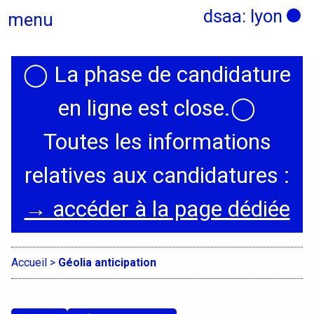
dsaa: lyon
menu
◯
La phase de candidature
Actualités
en ligne est close.
◯
Candidatures
Toutes les informations
relatives aux candidatures :
Présentation
→ accéder à la page dédiée
Graphisme, médias, médiations
Espace, Usages, Territoires
Accueil
>
Géolia anticipation
Produit, usages, services