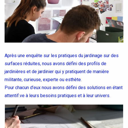
Conventions et partenariats
Universités
Écoles d’Enseignement Supérieur
Entreprises et Institutions
Après une enquête sur les pratiques du jardinage sur des
surfaces réduites, nous avons défini des profils de
Instagram
jardinières et de jardinier qui y pratiquent de manière
militante, curieuse, experte ou esthète.
LinkedIn
Pour chacun d’eux nous avons défini des solutions en étant
attentif.ve à leurs besoins pratiques et à leur univers.