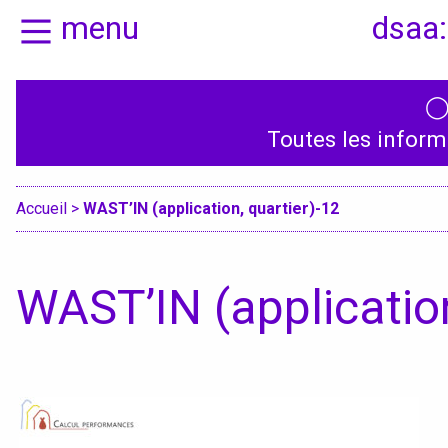
menu
dsaa:
Actualités
Présentation
Toutes les inform
Candidatures
Graphisme, média
médiations
Accueil
>
WAST’IN (application, quartier)-12
Espace, Usages,
Territoires
WAST’IN (application
Produit, usages,
services
Textile, territoire
mutations