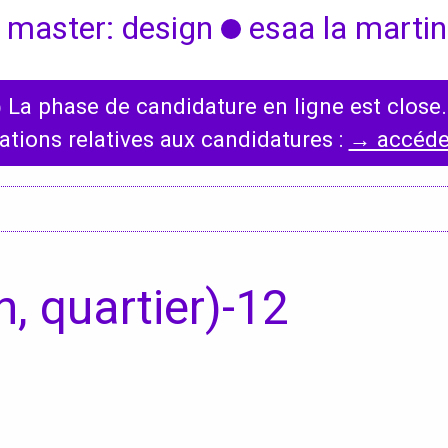
 master: design
esaa la martini
◯
La phase de candidature en ligne est close.
International
Diplômes
ations relatives aux candidatures :
→ accéder
s,
Erasmus
Accueil des étrangers
Partir à l’étranger
, quartier)-12
s,