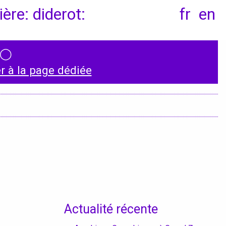
ère: diderot:
fr
en
◯
Conventions et
 à la page dédiée
partenariats
Universités
Écoles d’Enseignement
Supérieur
Entreprises et
Institutions
Actualité récente