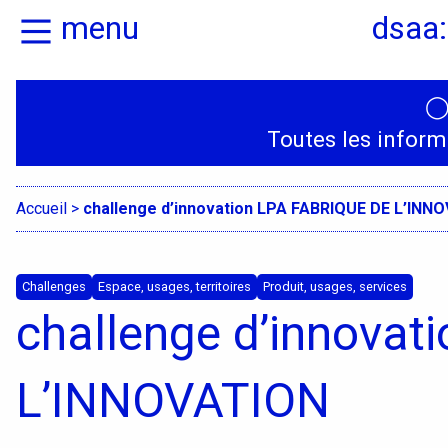
menu
dsaa:
Actualités
Présentation
Toutes les inform
Candidatures
Graphisme, média
médiations
Accueil
>
challenge d’innovation LPA FABRIQUE DE L’INN
Espace, Usages,
Territoires
Challenges
Espace, usages, territoires
Produit, usages, services
challenge d’innova
Produit, usages,
services
L’INNOVATION
Textile, territoire
mutations