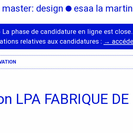
 master: design
esaa la martini
◯
La phase de candidature en ligne est close.
International
Diplômes
ations relatives aux candidatures :
→ accéder
s,
Erasmus
OVATION
Accueil des étrangers
Partir à l’étranger
tion LPA FABRIQUE DE
s,