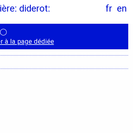
ère: diderot:
fr
en
◯
Conventions et
 à la page dédiée
partenariats
Universités
Écoles d’Enseignement
Supérieur
Entreprises et
Institutions