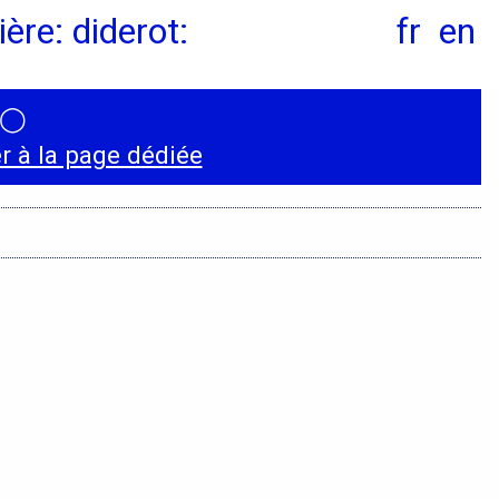
ère: diderot:
fr
en
◯
Conventions et
 à la page dédiée
partenariats
Universités
Écoles d’Enseignement
Supérieur
Entreprises et
Institutions