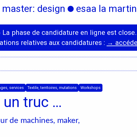
 master: design
esaa la martini
◯
La phase de candidature en ligne est close.
International
Diplômes
ations relatives aux candidatures :
→ accéder
s,
Erasmus
Accueil des étrangers
Partir à l’étranger
ages, services
Textile, territoires, mutations
Workshops
t un truc …
ur de machines, maker,
s,