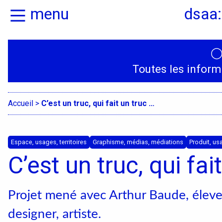
menu
dsaa:
Actualités
Présentation
Toutes les inform
Candidatures
Graphisme, média
médiations
Accueil
>
C’est un truc, qui fait un truc …
Espace, Usages,
Territoires
Espace, usages, territoires
Graphisme, médias, médiations
Produit, us
C’est un truc, qui fai
Produit, usages,
services
Projet mené avec Arthur Baude, éleve
Textile, territoire
designer, artiste.
mutations