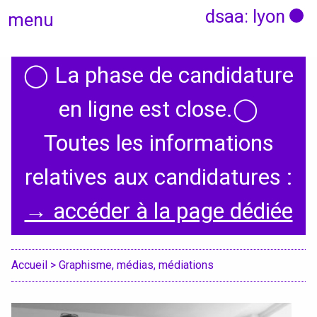
dsaa: lyon
menu
◯
La phase de candidature
Actualités
en ligne est close.
◯
Candidatures
Toutes les informations
relatives aux candidatures :
Présentation
→ accéder à la page dédiée
Graphisme, médias, médiations
Espace, Usages, Territoires
Accueil
> Graphisme, médias, médiations
Produit, usages, services