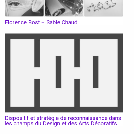
Conventions et partenariats
Universités
Florence Bost – Sable Chaud
Écoles d’Enseignement Supérieur
Entreprises et Institutions
Instagram
LinkedIn
Dispositif et stratégie de reconnaissance dans
les champs du Design et des Arts Décoratifs