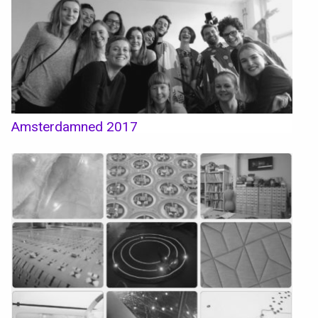
Textile, territoires, mutations
Catalogue de cours
International
Amsterdamned 2017
Erasmus
Accueil des étrangers
Partir à l’étranger
Diplômes