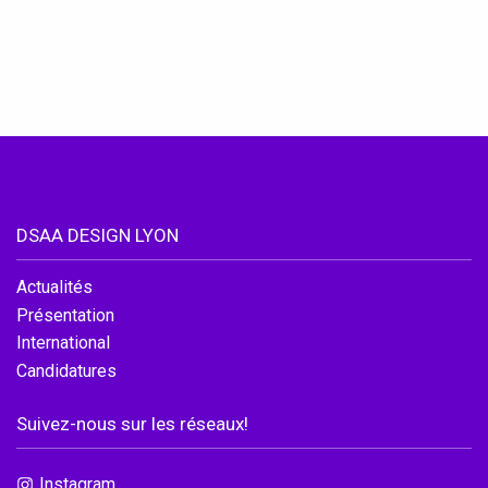
DSAA DESIGN LYON
Actualités
Présentation
International
Candidatures
Accéder au site officiel de l'école
Suivez-nous sur les réseaux!
Instagram