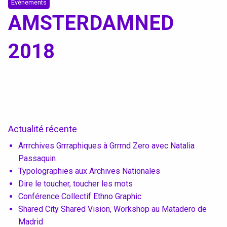
Textile, territoires, mutations
Événements
AMSTERDAMNED
Catalogue de cours
2018
International
Erasmus
Accueil des étrangers
Actualité récente
Partir à l’étranger
Arrrchives Grrraphiques à Grrrnd Zero avec Natalia
Passaquin
Typolographies aux Archives Nationales
Dire le toucher, toucher les mots
Diplômes
Conférence Collectif Ethno Graphic
Shared City Shared Vision, Workshop au Matadero de
Madrid