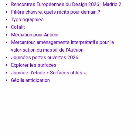
Conventions et partenariats
Rencontres Européennes du Design 2026 : Madrid 2
Filière chanvre, quels récits pour demain ?
Typolographies
Universités
Cofalit
Écoles d’Enseignement Supérieur
Médiation pour Anticor
Mercantour, aménagements interprétatifs pour la
Entreprises et Institutions
valorisation du massif de l’Authion
Journées portes ouvertes 2026
Explorer les surfaces
Journée d'étude « Surfaces utiles »
Instagram
Géolia anticipation
LinkedIn