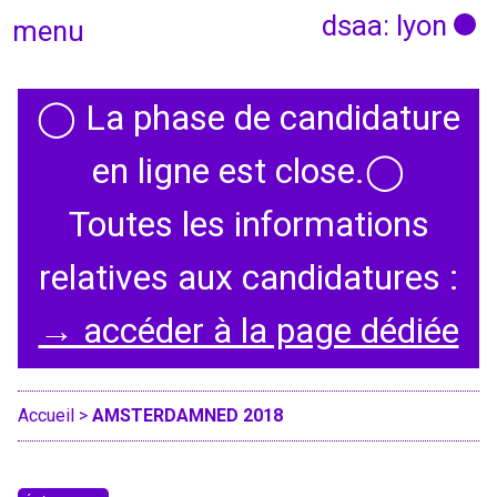
dsaa: lyon
menu
◯
La phase de candidature
Actualités
en ligne est close.
◯
Candidatures
Toutes les informations
relatives aux candidatures :
Présentation
→ accéder à la page dédiée
Graphisme, médias, médiations
Espace, Usages, Territoires
Accueil
>
AMSTERDAMNED 2018
Produit, usages, services