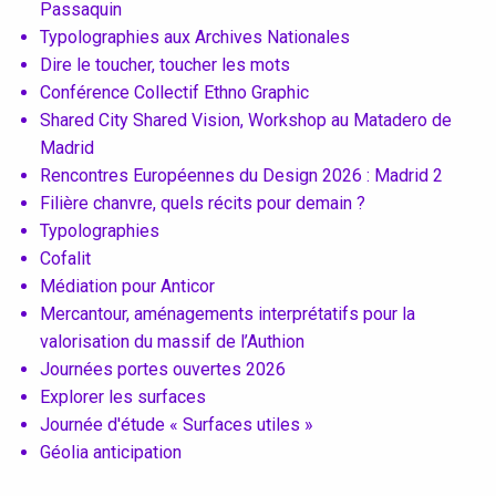
Passaquin
Conventions et partenariats
Typolographies aux Archives Nationales
Dire le toucher, toucher les mots
Universités
Conférence Collectif Ethno Graphic
Shared City Shared Vision, Workshop au Matadero de
Écoles d’Enseignement Supérieur
Madrid
Entreprises et Institutions
Rencontres Européennes du Design 2026 : Madrid 2
Filière chanvre, quels récits pour demain ?
Typolographies
Cofalit
Instagram
Médiation pour Anticor
Mercantour, aménagements interprétatifs pour la
LinkedIn
valorisation du massif de l’Authion
Journées portes ouvertes 2026
Explorer les surfaces
Journée d'étude « Surfaces utiles »
Géolia anticipation