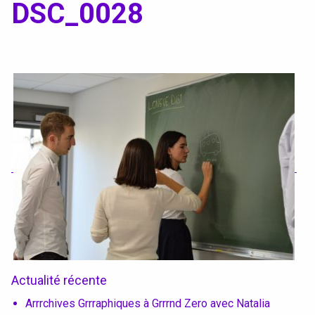
Textile, territoires, mutations
DSC_0028
Catalogue de cours
International
Erasmus
Accueil des étrangers
Partir à l’étranger
Diplômes
Actualité récente
Arrrchives Grrraphiques à Grrrnd Zero avec Natalia