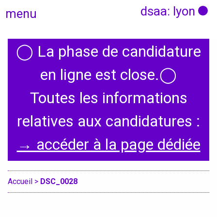
dsaa: lyon
menu
◯
La phase de candidature
Actualités
en ligne est close.
◯
Candidatures
Toutes les informations
relatives aux candidatures :
Présentation
→ accéder à la page dédiée
Graphisme, médias, médiations
Espace, Usages, Territoires
Accueil
>
DSC_0028
Produit, usages, services