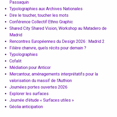
Passaquin
Conventions et partenariats
Typolographies aux Archives Nationales
Dire le toucher, toucher les mots
Universités
Conférence Collectif Ethno Graphic
Shared City Shared Vision, Workshop au Matadero de
Écoles d’Enseignement Supérieur
Madrid
Entreprises et Institutions
Rencontres Européennes du Design 2026 : Madrid 2
Filière chanvre, quels récits pour demain ?
Typolographies
Cofalit
Instagram
Médiation pour Anticor
Mercantour, aménagements interprétatifs pour la
LinkedIn
valorisation du massif de l’Authion
Journées portes ouvertes 2026
Explorer les surfaces
Journée d'étude « Surfaces utiles »
Géolia anticipation