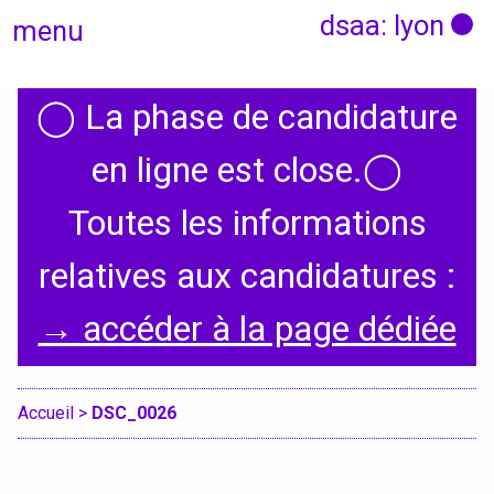
dsaa: lyon
menu
◯
La phase de candidature
Actualités
en ligne est close.
◯
Candidatures
Toutes les informations
relatives aux candidatures :
Présentation
→ accéder à la page dédiée
Graphisme, médias, médiations
Espace, Usages, Territoires
Accueil
>
DSC_0026
Produit, usages, services