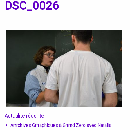
Textile, territoires, mutations
DSC_0026
Catalogue de cours
International
Erasmus
Accueil des étrangers
Partir à l’étranger
Diplômes
Actualité récente
Arrrchives Grrraphiques à Grrrnd Zero avec Natalia