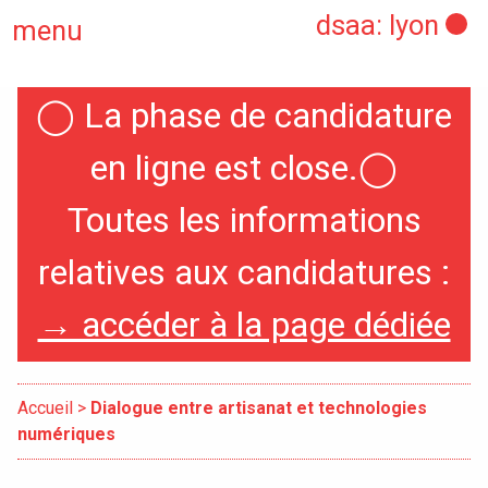
dsaa: lyon
menu
◯
La phase de candidature
Actualités
en ligne est close.
◯
Candidatures
Toutes les informations
relatives aux candidatures :
Présentation
→ accéder à la page dédiée
Graphisme, médias, médiations
Espace, Usages, Territoires
Accueil
>
Dialogue entre artisanat et technologies
numériques
Produit, usages, services