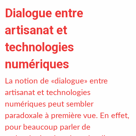
Textile, territoires, mutations
Dialogue entre
Catalogue de cours
artisanat et
International
technologies
Erasmus
numériques
Accueil des étrangers
La notion de «dialogue» entre
Partir à l’étranger
artisanat et technologies
numériques peut sembler
Diplômes
paradoxale à première vue. En effet,
pour beaucoup parler de