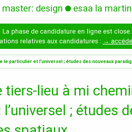
 master: design
esaa la martini
◯
La phase de candidature en ligne est close.
International
Diplômes
ations relatives aux candidatures :
→ accéder
s,
Erasmus
 le particulier et l’universel ; études des nouveaux parad
Accueil des étrangers
Partir à l’étranger
tiers-lieu à mi chem
t l’universel ; études 
s,
s spatiaux