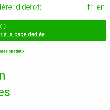
ère: diderot:
fr
en
◯
Conventions et
 à la page dédiée
partenariats
igmes spatiaux
Universités
Écoles d’Enseignement
Supérieur
in
Entreprises et
des
Institutions