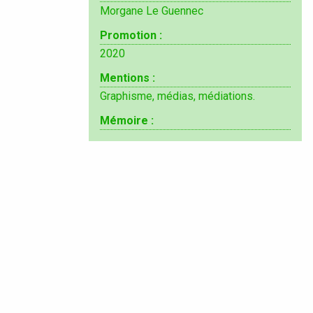
Morgane Le Guennec
Promotion :
2020
Mentions :
Graphisme, médias, médiations.
Mémoire :