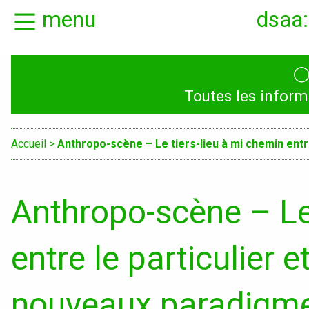
menu
dsaa:
Actualités
Présentation
Toutes les inform
Candidatures
Graphisme, média
médiations
Accueil
>
Anthropo-scène – Le tiers-lieu à mi chemin entre
Espace, Usages,
Territoires
Anthropo-scène – Le 
Produit, usages,
entre le particulier e
services
Textile, territoire
nouveaux paradigme
mutations