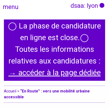
dsaa: lyon
menu
◯
La phase de candidature
Actualités
en ligne est close.
◯
Candidatures
Toutes les informations
relatives aux candidatures :
Présentation
→ accéder à la page dédiée
Graphisme, médias, médiations
Espace, Usages, Territoires
Accueil
>
“En Route” : vers une mobilité urbaine
accessible
Produit, usages, services