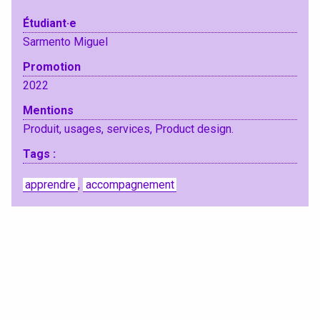
Étudiant·e
Sarmento Miguel
Promotion
2022
Mentions
Produit, usages, services, Product design.
Tags :
apprendre
,
accompagnement