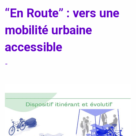
Textile, territoires, mutations
“En Route” : vers une
Catalogue de cours
mobilité urbaine
International
accessible
Erasmus
-
Accueil des étrangers
Partir à l’étranger
Diplômes