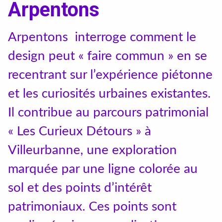
Textile, territoires, mutations
Arpentons
Catalogue de cours
Arpentons interroge comment le
design peut « faire commun » en se
International
recentrant sur l’expérience piétonne
et les curiosités urbaines existantes.
Erasmus
Il contribue au parcours patrimonial
Accueil des étrangers
« Les Curieux Détours » à
Partir à l’étranger
Villeurbanne, une exploration
marquée par une ligne colorée au
Diplômes
sol et des points d’intérêt
patrimoniaux. Ces points sont