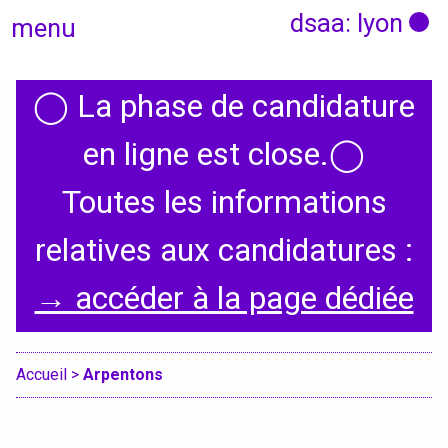
dsaa: lyon
menu
◯
La phase de candidature
Actualités
en ligne est close.
◯
Candidatures
Toutes les informations
relatives aux candidatures :
Présentation
→ accéder à la page dédiée
Graphisme, médias, médiations
Espace, Usages, Territoires
Accueil
>
Arpentons
Produit, usages, services